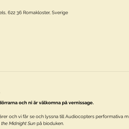
els, 622 36 Romakloster, Sverige
t
dörrarna och ni är välkomna på vernissage.
er och vi får se och lyssna till Audiocopters performativa mu
 the Midnight Sun
 på bioduken.