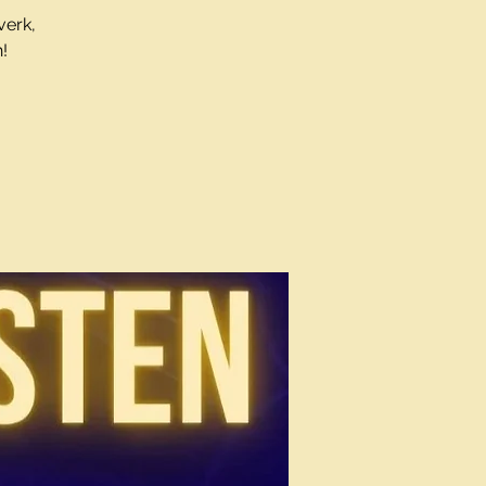
verk,
!