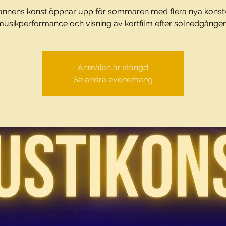
nnens konst öppnar upp för sommaren med flera nya konst
musikperformance och visning av kortfilm efter solnedgången
Anmälan är stängd
Se andra evenemang