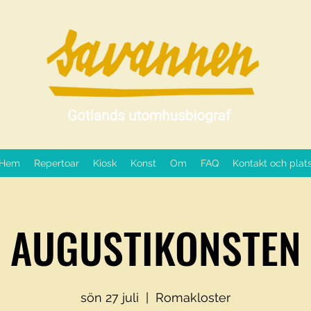
Hem
Repertoar
Kiosk
Konst
Om
FAQ
Kontakt och plat
AUGUSTIKONSTEN
sön 27 juli
  |  
Romakloster