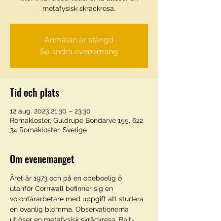
metafysisk skräckresa.
Anmälan är stängd
Se andra evenemang
Tid och plats
12 aug. 2023 21:30 – 23:30
Romakloster, Guldrupe Bondarve 155, 622
34 Romakloster, Sverige
Om evenemanget
Året är 1973 och på en obeboelig ö 
utanför Cornwall befinner sig en 
volontärarbetare med uppgift att studera 
en ovanlig blomma. Observationerna 
utlöser en metafysisk skräckresa. Bait-