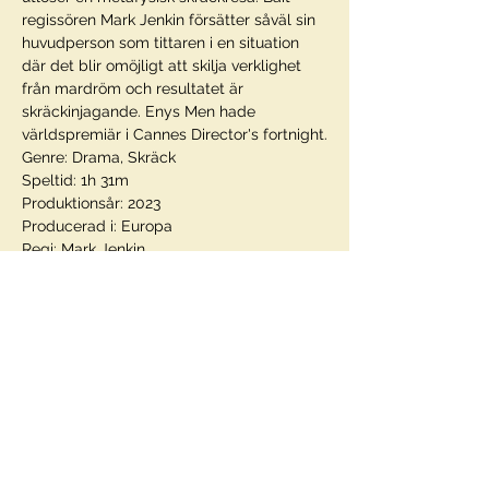
regissören Mark Jenkin försätter såväl sin 
huvudperson som tittaren i en situation 
där det blir omöjligt att skilja verklighet 
från mardröm och resultatet är 
skräckinjagande. Enys Men hade 
världspremiär i Cannes Director's fortnight.
Genre: Drama, Skräck
Speltid: 1h 31m
Produktionsår: 2023
Producerad i: Europa
Regi: Mark Jenkin
Visa mer
Dela detta evenemang