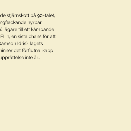
e stjärnskott på 90-talet, 
ringflackande hyrbar 
, ägare till ett kämpande 
 1, en sista chans för att 
amson Idris), lagets 
hinner det förflutna ikapp 
upprättelse inte är…