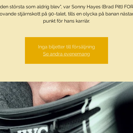
"den största som aldrig blev", var Sonny Hayes (Brad Pitt) FO
ovande stjärnskott på 90-talet, tills en olycka på banan nästa
punkt för hans karriär.
Inga biljetter till försäljning
Se andra evenemang