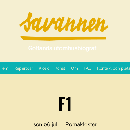
Hem
Repertoar
Kiosk
Konst
Om
FAQ
Kontakt och plat
F1
sön 06 juli
  |  
Romakloster