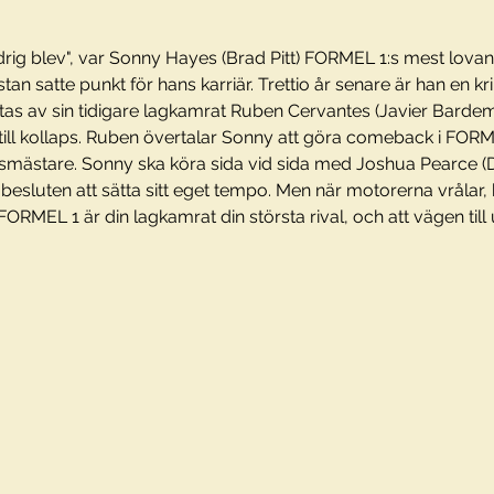
rig blev", var Sonny Hayes (Brad Pitt) FORMEL 1:s mest lovand
stan satte punkt för hans karriär. Trettio år senare är han en k
tas av sin tidigare lagkamrat Ruben Cervantes (Javier Bardem)
ill kollaps. Ruben övertalar Sonny att göra comeback i FORMEL
smästare. Sonny ska köra sida vid sida med Joshua Pearce (D
 besluten att sätta sitt eget tempo. Men när motorerna vrålar, 
FORMEL 1 är din lagkamrat din största rival, och att vägen till 