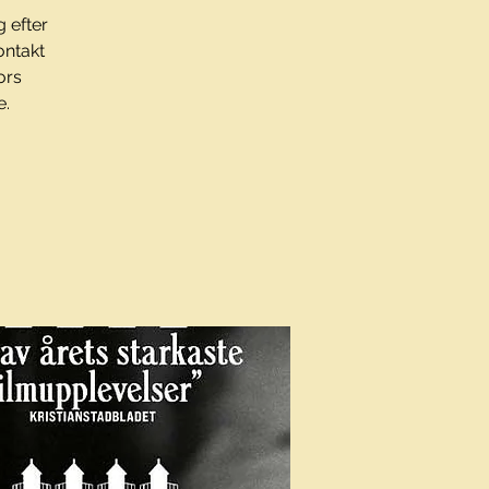
 efter
ontakt
ors
e.