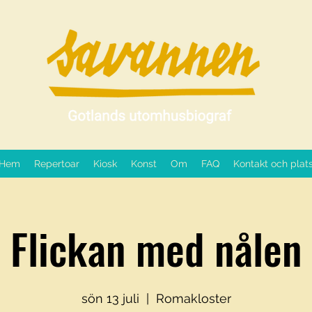
Hem
Repertoar
Kiosk
Konst
Om
FAQ
Kontakt och plat
Flickan med nålen
sön 13 juli
  |  
Romakloster