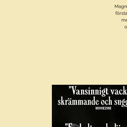
Magnu
först
me
o