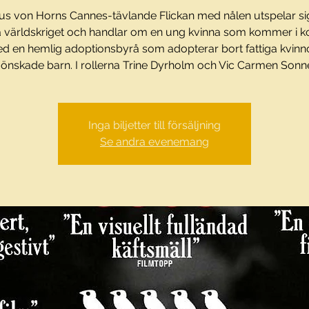
s von Horns Cannes-tävlande Flickan med nålen utspelar sig
a världskriget och handlar om en ung kvinna som kommer i k
d en hemlig adoptionsbyrå som adopterar bort fattiga kvinn
önskade barn. I rollerna Trine Dyrholm och Vic Carmen Sonn
Inga biljetter till försäljning
Se andra evenemang