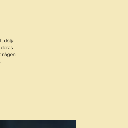
tt dölja
 deras
tt någon
.