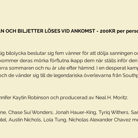
t
 OCH BILJETTER LÖSES VID ANKOMST - 200KR per person
lig bilolycka beslutar sig fem vänner för att dölja sanningen 
 kommer deras mörka förflutna ikapp dem när ställs inför den
örra sommaren och nu är ute efter hämnd. I en desperat kamp
, och de vänder sig till de legendariska överlevarna från Sout
nnifer Kaytin Robinson och producerad av Neal H. Moritz.
line, Chase Sui Wonders, Jonah Hauer-King, Tyriq Withers, Sar
el, Austin Nichols, Lola Tung, Nicholas Alexander Chavez med