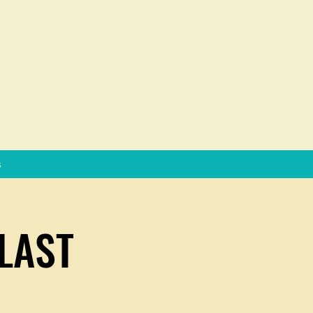
s
LAST