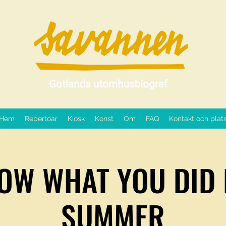
Hem
Repertoar
Kiosk
Konst
Om
FAQ
Kontakt och plat
NOW WHAT YOU DID 
SUMMER