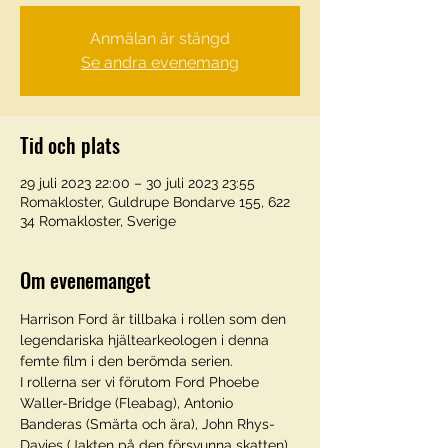
Anmälan är stängd
Se andra evenemang
Tid och plats
29 juli 2023 22:00 – 30 juli 2023 23:55
Romakloster, Guldrupe Bondarve 155, 622
34 Romakloster, Sverige
Om evenemanget
Harrison Ford är tillbaka i rollen som den 
legendariska hjältearkeologen i denna 
femte film i den berömda serien.
I rollerna ser vi förutom Ford Phoebe 
Waller-Bridge (Fleabag), Antonio 
Banderas (Smärta och ära), John Rhys-
Davies (Jakten på den försvunna skatten), 