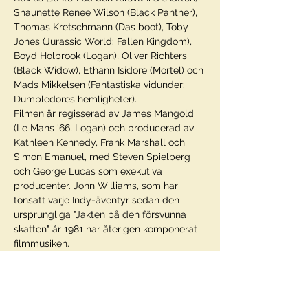
Shaunette Renee Wilson (Black Panther), 
Thomas Kretschmann (Das boot), Toby 
Jones (Jurassic World: Fallen Kingdom), 
Boyd Holbrook (Logan), Oliver Richters 
(Black Widow), Ethann Isidore (Mortel) och 
Mads Mikkelsen (Fantastiska vidunder: 
Dumbledores hemligheter).
Filmen är regisserad av James Mangold 
(Le Mans '66, Logan) och producerad av 
Kathleen Kennedy, Frank Marshall och 
Simon Emanuel, med Steven Spielberg 
och George Lucas som exekutiva 
producenter. John Williams, som har 
tonsatt varje Indy-äventyr sedan den 
ursprungliga "Jakten på den försvunna 
skatten" år 1981 har återigen komponerat 
filmmusiken.
Genre: Action
Censur: Från 11 år
Speltid: 2h 34m