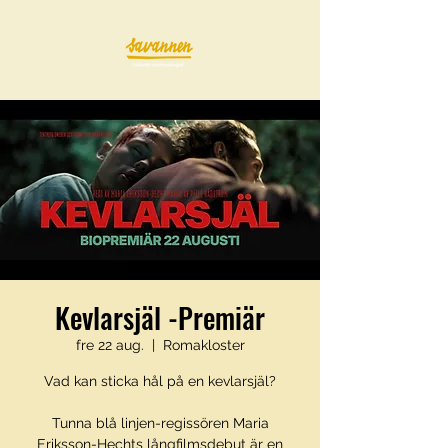
Kevlarsjäl -Premiär
fre 22 aug.
  |  
Romakloster
Vad kan sticka hål på en kevlarsjäl?
Tunna blå linjen-regissören Maria
Eriksson-Hechts långfilmsdebut är en