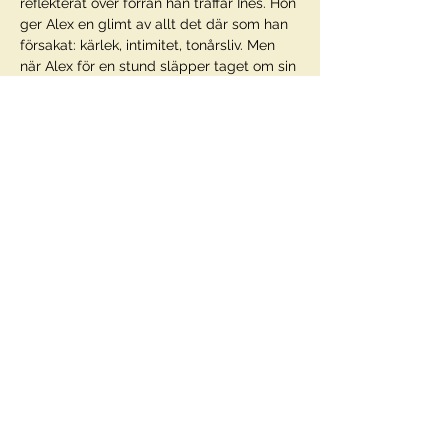
reflekterat över förrän han träffar Ines. Hon 
ger Alex en glimt av allt det där som han 
försakat: kärlek, intimitet, tonårsliv. Men 
när Alex för en stund släpper taget om sin 
familj, så lämnar det snart lillebror Robin i 
fritt fall. Där Alex med hjälp av kärleken 
öppnar en glipa i kevlaret kring sin själ, 
kommer Robin att låta det hårdna än mer 
i den våldsamma miljö som han blir…
Visa mer
Dela detta evenemang