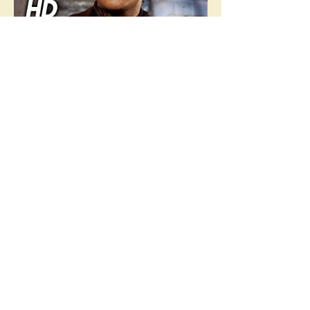
Premiär: 
17 juli 1961 (
Sverige
)
Regissör: 
Marlon Brando
Visa mer
Dela detta evenemang
SAVANNEN