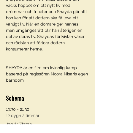
väcks hoppet om ett nytt liv med 
drömmar och friheter och Shayda gör allt 
hon kan för att dottern ska få leva ett 
vanligt liv. När en domare ger hennes 
man umgängesrätt blir han återigen en 
del av deras liv. Shaydas förtvivlan växer 
och rädslan att förlora dottern 
konsumerar henne.

SHAYDA är en film om kvinnlig kamp 
baserad på regissören Noora Nisaris egen 
barndom.
Schema
19:30 - 21:30
12 dygn 2 timmar
Jag är Zlatan
Savannen