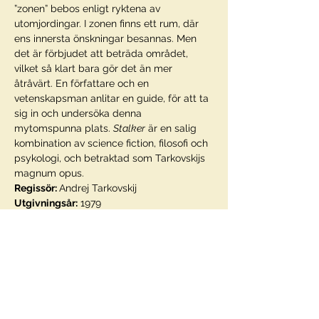
”zonen” bebos enligt ryktena av 
utomjordingar. I zonen finns ett rum, där 
ens innersta önskningar besannas. Men 
det är förbjudet att beträda området, 
vilket så klart bara gör det än mer 
åtråvärt. En författare och en 
vetenskapsman anlitar en guide, för att ta 
sig in och undersöka denna 
mytomspunna plats. 
Stalker
 är en salig 
kombination av science fiction, filosofi och 
psykologi, och betraktad som Tarkovskijs 
magnum opus.
Regissör: 
Utgivningsår:
Medverkande: 
Alisa Freyndlikh, Alexandr 
Språk:
 Ryska