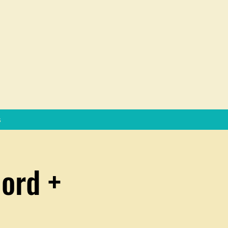
s
ord +