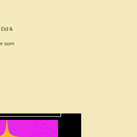
 Eld &
er som