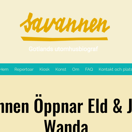
Hem
Repertoar
Kiosk
Konst
Om
FAQ
Kontakt och plat
nnen Öppnar Eld & J
Wanda