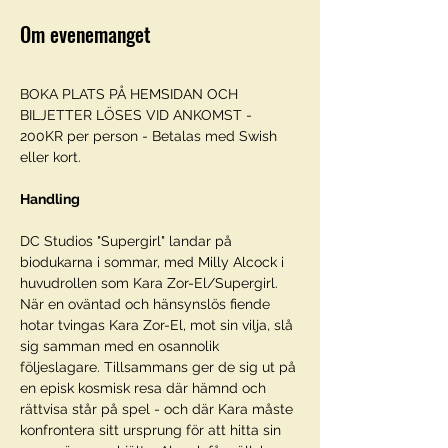
Om evenemanget
BOKA PLATS PÅ HEMSIDAN OCH 
BILJETTER LÖSES VID ANKOMST - 
200KR per person - Betalas med Swish 
eller kort. 
Handling
DC Studios "Supergirl" landar på 
biodukarna i sommar, med Milly Alcock i 
huvudrollen som Kara Zor-El/Supergirl. 
När en oväntad och hänsynslös fiende 
hotar tvingas Kara Zor-El, mot sin vilja, slå 
sig samman med en osannolik 
följeslagare. Tillsammans ger de sig ut på 
en episk kosmisk resa där hämnd och 
rättvisa står på spel - och där Kara måste 
konfrontera sitt ursprung för att hitta sin 