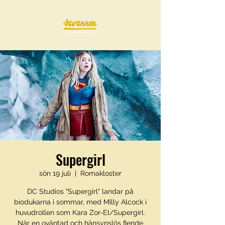
Supergirl
sön 19 juli
  |  
Romakloster
DC Studios "Supergirl" landar på
biodukarna i sommar, med Milly Alcock i
huvudrollen som Kara Zor-El/Supergirl.
När en oväntad och hänsynslös fiende