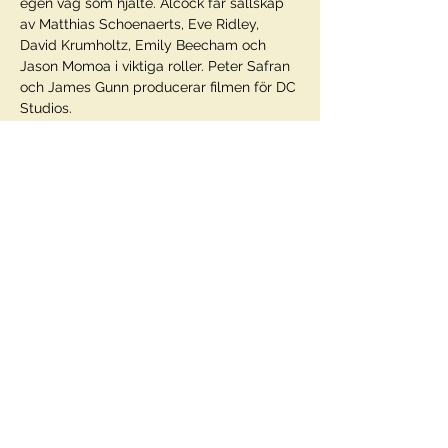
egen väg som hjälte. Alcock får sällskap 
av Matthias Schoenaerts, Eve Ridley, 
David Krumholtz, Emily Beecham och 
Jason Momoa i viktiga roller. Peter Safran 
och James Gunn producerar filmen för DC 
Studios.
Regi
Craig Gillespie
I rollerna
Visa mer
Dela detta evenemang