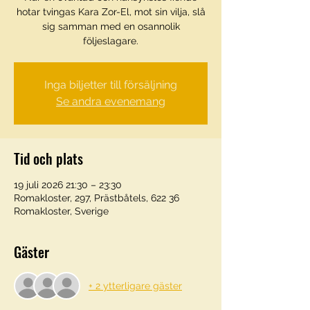
hotar tvingas Kara Zor-El, mot sin vilja, slå
sig samman med en osannolik
följeslagare.
Inga biljetter till försäljning
Se andra evenemang
Tid och plats
19 juli 2026 21:30 – 23:30
Romakloster, 297, Prästbåtels, 622 36
Romakloster, Sverige
Gäster
+ 2 ytterligare gäster