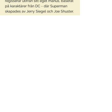
regisserar utifrån sitt eget manus, baserat 
på karaktärer från DC - där Superman 
skapades av Jerry Siegel och Joe Shuster.
Regi
James Gunn
I rollerna
Visa mer
Dela detta evenemang