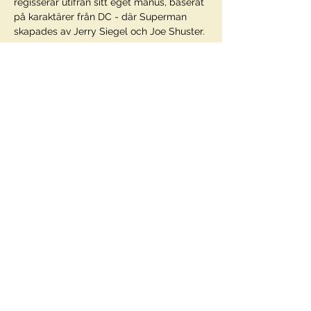
regisserar utifrån sitt eget manus, baserat 
på karaktärer från DC - där Superman 
skapades av Jerry Siegel och Joe Shuster.
Regi
James Gunn
I rollerna
Visa mer
Dela detta evenemang