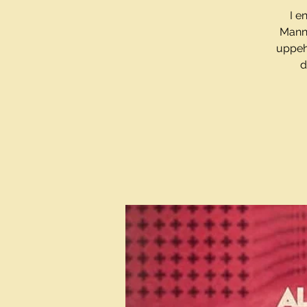
I e
Manne
uppehä
d