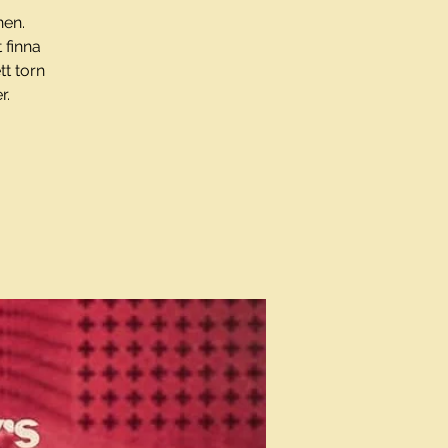
nen.
 finna
tt torn
r.