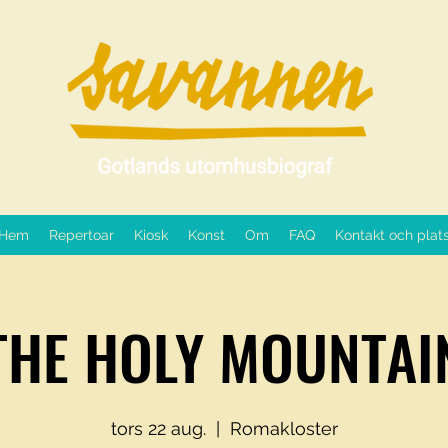
Hem
Repertoar
Kiosk
Konst
Om
FAQ
Kontakt och plat
THE HOLY MOUNTAI
tors 22 aug.
  |  
Romakloster