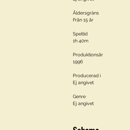
Åldersgräns

Från 15 år

Speltid

1h 40m

Produktionsår

1996

Producerad i

Ej angivet

Genre

Ej angivet