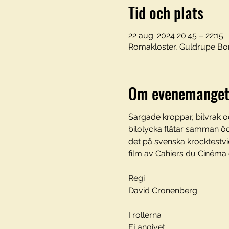
Tid och plats
22 aug. 2024 20:45 – 22:15
Romakloster, Guldrupe Bon
Om evenemange
Sargade kroppar, bilvrak oc
bilolycka flätar samman öd
det på svenska krocktestvid
film av Cahiers du Cinéma oc
Regi

David Cronenberg

I rollerna

Ej angivet
