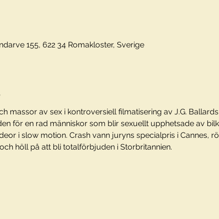
darve 155, 622 34 Romakloster, Sverige
t
h massor av sex i kontroversiell filmatisering av J.G. Ballar
en för en rad människor som blir sexuellt upphetsade av bilkr
eor i slow motion. Crash vann juryns specialpris i Cannes, rös
h höll på att bli totalförbjuden i Storbritannien.
