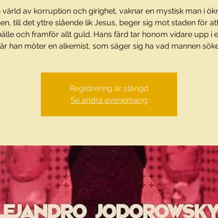
n värld av korruption och girighet, vaknar en mystisk man i ök
n, till det yttre slående lik Jesus, beger sig mot staden för att
lle och framför allt guld. Hans färd tar honom vidare upp i e
är han möter en alkemist, som säger sig ha vad mannen söke
Registrering är stängd
Se andra evenemang