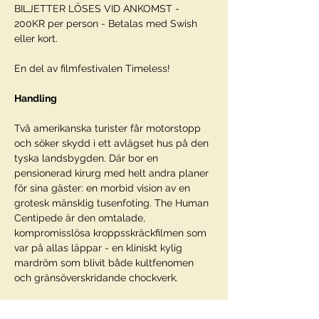
BILJETTER LÖSES VID ANKOMST - 
200KR per person - Betalas med Swish 
eller kort. 
En del av filmfestivalen Timeless! 
Handling
Två amerikanska turister får motorstopp 
och söker skydd i ett avlägset hus på den 
tyska landsbygden. Där bor en 
pensionerad kirurg med helt andra planer 
för sina gäster: en morbid vision av en 
grotesk mänsklig tusenfoting. The Human 
Centipede är den omtalade, 
kompromisslösa kroppsskräckfilmen som 
var på allas läppar - en kliniskt kylig 
mardröm som blivit både kultfenomen 
och gränsöverskridande chockverk.
Regi