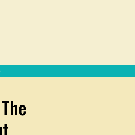
s
 The
nt