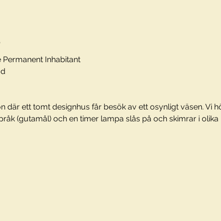
t
e Permanent Inhabitant
ud
ion där ett tomt designhus får besök av ett osynligt väsen. Vi h
pråk (gutamål) och en timer lampa slås på och skimrar i olika