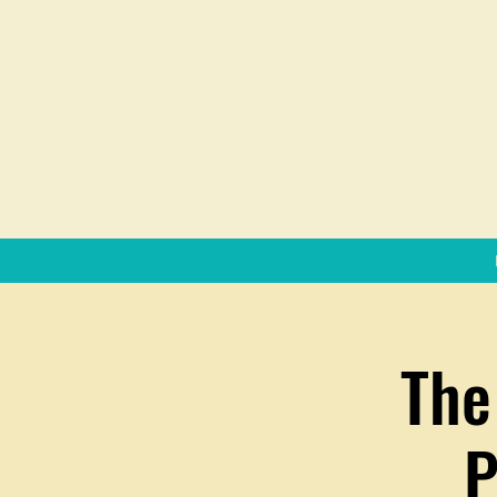
The
P