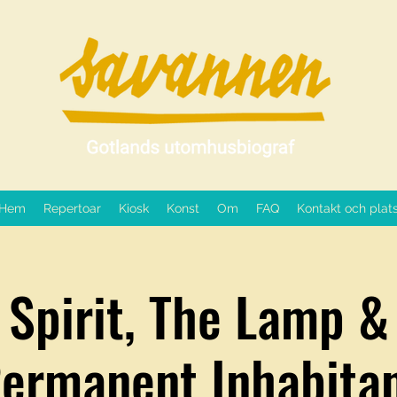
Hem
Repertoar
Kiosk
Konst
Om
FAQ
Kontakt och plat
 Spirit, The Lamp &
ermanent Inhabita