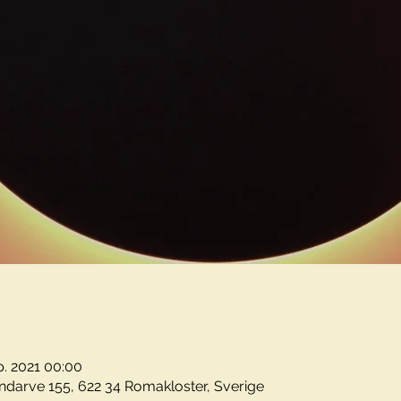
p. 2021 00:00
darve 155, 622 34 Romakloster, Sverige